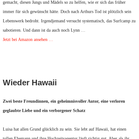
gemacht, diesen Jungs und Mädels so zu helfen, wie er sich das früher
immer für sich gewünscht hätte. Doch nach Arthurs Tod ist plötzlich sein
Lebenswerk bedroht. Irgendjemand versucht systematisch, das Surfcamp zu
sabotieren. Und dann ist da auch noch Lynn …
Jetzt bei Amazon ansehen …
Wieder Hawaii
Zwei beste Freundinnen, ein geheimnisvoller Autor, eine verloren
geglaubte Liebe und ein verborgener Schatz
Luisa hat allen Grund glücklich zu sein. Sie lebt auf Hawaii, hat einen
tollen Ehemann und ihre Hochzeitsagentur läuft richtig gut. Aber als ihr